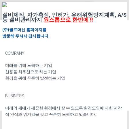
설비제작, 자가측정, 인허가, 유해위험방지계획, A/S
내비게이션 토글
등 설비관리까지
원스톱으로 한번에 !!
회사소개
(주)월드머신 홈페이지를
인사말
방문해 주셔서 감사합니다.
연혁/인증현황
공장전경
조직도/오시는길
COMPANY
사업영역
대기오염방지시설
탈취시설
미래를 위해 노력하는 기업
수질오염방지시설
신용을 최우선으로 하는 기업
환경인허가
환경을 위해 꾸준히 발전하는 기업
유해위험방지계획서
산업기계
커뮤니티
BUSINESS
공지사항
사업실적
미래의 세대가 깨끗한 환경에서 살 수 있도록 환경오염에 대한 자각
적 인식과 위기감을 갖고 꾸준히 노력하고 있습니다.