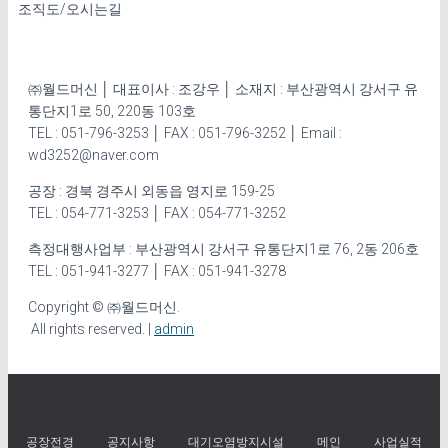
조직도/오시는길
㈜월드머신 │ 대표이사 : 조강우 │ 소재지 : 부산광역시 강서구 유
통단지1로 50, 220동 103호
TEL : 051-796-3253 │ FAX : 051-796-3252 │ Email :
wd3252@naver.com
공장 : 경북 경주시 외동읍 영지로 159-25
TEL : 054-771-3253 │ FAX : 054-771-3252
측정대행사업부 : 부산광역시 강서구 유통단지1로 76, 2동 206호
TEL : 051-941-3277 │ FAX : 051-941-3278
Copyright © ㈜월드머신.
All rights reserved. |
admin
공장전경
공지사항
대기오염방지시설
메인
사업실적